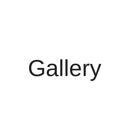
o
Proyectos
Servicios
Innovación
Lamparas
Stands
Contacto
Blog
T
Gallery